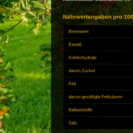
Nährwertangaben pro 100
Brennwert
Eiweiß
Kohlenhydrate
davon Zucker
Fett
davon gesättigte Fettsäuren
Ballaststoffe
Salz