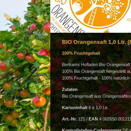
BIO Orangensaft 1,0 Ltr. 
100% Fruchtgehalt
Bertrams Hofladen Bio Orangensaft –
100% Bio Orangensaft hergestellt aus
100% Fruchtgehalt - 100% natürlich
Zutaten
Bio Orangensaft aus Orangensaftko
Kartoninhalt
6 x 1,0 Ltr.
Art.-Nr.
121 /
EAN
4 002650 00121
Kontrollstellen-Codenummer
DE-