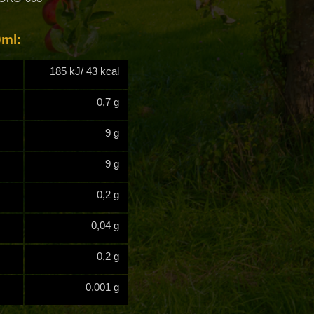
ml:
185 kJ/ 43 kcal
0,7 g
9 g
9 g
0,2 g
0,04 g
0,2 g
0,001 g