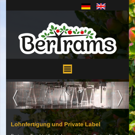
〈
〉
Lohnfertigung und Private Label